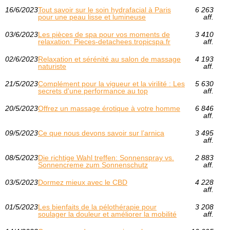
16/6/2023
Tout savoir sur le soin hydrafacial à Paris
6 263
pour une peau lisse et lumineuse
aff.
03/6/2023
Les pièces de spa pour vos moments de
3 410
relaxation: Pieces-detachees.tropicspa.fr
aff.
02/6/2023
Relaxation et sérénité au salon de massage
4 193
naturiste
aff.
21/5/2023
Complément pour la vigueur et la virilité : Les
5 630
secrets d'une performance au top
aff.
20/5/2023
Offrez un massage érotique à votre homme
6 846
aff.
09/5/2023
Ce que nous devons savoir sur l’arnica
3 495
aff.
08/5/2023
Die richtige Wahl treffen: Sonnenspray vs.
2 883
Sonnencreme zum Sonnenschutz
aff.
03/5/2023
Dormez mieux avec le CBD
4 228
aff.
01/5/2023
Les bienfaits de la pélothérapie pour
3 208
soulager la douleur et améliorer la mobilité
aff.