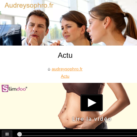
Actu
audreysophro.fr
Actu