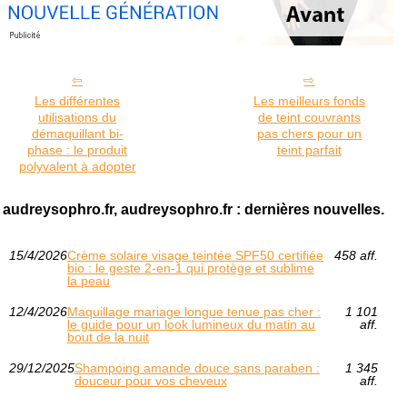
Les différentes
Les meilleurs fonds
utilisations du
de teint couvrants
démaquillant bi-
pas chers pour un
phase : le produit
teint parfait
polyvalent à adopter
audreysophro.fr, audreysophro.fr : dernières nouvelles.
15/4/2026
Crème solaire visage teintée SPF50 certifiée
458 aff.
bio : le geste 2-en-1 qui protège et sublime
la peau
12/4/2026
Maquillage mariage longue tenue pas cher :
1 101
le guide pour un look lumineux du matin au
aff.
bout de la nuit
29/12/2025
Shampoing amande douce sans paraben :
1 345
douceur pour vos cheveux
aff.