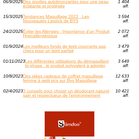
06/9/2025
Des gouttes autobronzantes pour une peau
1 404
éclatante et protégée
aff.
15/3/2025
Tendances Maquillage 2023 : Les
3 594
Nouveautés Lipstick de BYS
aff.
24/2/2025
Éviter les Allergies : Importance d'un Produit
2 072
Hypoallergénique
aff.
01/9/2024
Les meilleurs fonds de teint couvrants pas
3 479
chers pour un teint parfait
aff.
01/11/2023
Les différentes utilisations du démaquillant
3 649
bi-phase : le produit polyvalent à adopter
aff.
10/8/2023
Des idées cadeaux de coffret maquillage
12 633
femme à petit prix sur Bys Maquillage
aff.
02/4/2023
3 conseils pour choisir un déodorant naturel
10 421
sain et respectueux de l'environnement
aff.