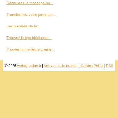
Découvrez le massage nu...
Transformez votre jardin en...
Les bienfaits de la...
Trouvez le spa idéal pour...
Trouver la meilleure crème...
© 2026
Audreysophro.fr
|
Voir votre site internet
|
Cookies Policy
|
RSS