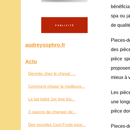
bénéficia
spa ou ja
de qualit
Pieces-de
audreysophro.fr
des pièce
pièce sp
Actu
proposent
Dermite chez le cheval :...
mieux à v
Comment choisir la meilleure...
Les pièce
Le lait bébé 1er âge bio...
une longu
pièce don
3 raisons de changer de...
Des gourdes Cool Fruits pour...
Pieces-de