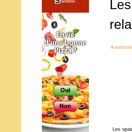
Les
rel
audreyso
Les spas