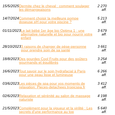
15/5/2025
Dermite chez le cheval : comment soulager
2 270
les démangeaisons
aff.
14/7/2024
Comment choisir la meilleure pompe
5 213
doseuse pH pour votre piscine ?
aff.
01/11/2023
Le lait bébé 1er âge bio Optima 1 : une
3 679
alternative naturelle et bio pour nourrir votre
aff.
enfant
28/10/2023
3 raisons de changer de pèse-personne
3 661
pour prendre soin de sa santé
aff.
18/8/2023
Des gourdes Cool Fruits pour des goûters
3 254
gourmands et équilibrés
aff.
16/6/2023
Tout savoir sur le soin hydrafacial à Paris
6 266
pour une peau lisse et lumineuse
aff.
03/6/2023
Les pièces de spa pour vos moments de
3 412
relaxation: Pieces-detachees.tropicspa.fr
aff.
02/6/2023
Relaxation et sérénité au salon de massage
4 198
naturiste
aff.
21/5/2023
Complément pour la vigueur et la virilité : Les
5 640
secrets d'une performance au top
aff.