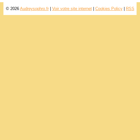
© 2026
Audreysophro.fr
|
Voir votre site internet
|
Cookies Policy
|
RSS