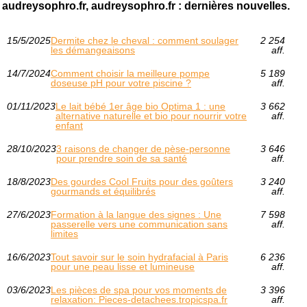
audreysophro.fr, audreysophro.fr : dernières nouvelles.
15/5/2025
Dermite chez le cheval : comment soulager
2 254
les démangeaisons
aff.
14/7/2024
Comment choisir la meilleure pompe
5 189
doseuse pH pour votre piscine ?
aff.
01/11/2023
Le lait bébé 1er âge bio Optima 1 : une
3 662
alternative naturelle et bio pour nourrir votre
aff.
enfant
28/10/2023
3 raisons de changer de pèse-personne
3 646
pour prendre soin de sa santé
aff.
18/8/2023
Des gourdes Cool Fruits pour des goûters
3 240
gourmands et équilibrés
aff.
27/6/2023
Formation à la langue des signes : Une
7 598
passerelle vers une communication sans
aff.
limites
16/6/2023
Tout savoir sur le soin hydrafacial à Paris
6 236
pour une peau lisse et lumineuse
aff.
03/6/2023
Les pièces de spa pour vos moments de
3 396
relaxation: Pieces-detachees.tropicspa.fr
aff.