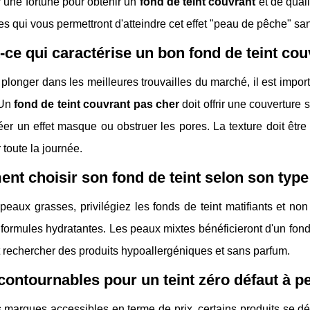
 une fortune pour obtenir un
fond de teint couvrant
et de quali
s qui vous permettront d'atteindre cet effet "peau de pêche" sa
-ce qui caractérise un bon fond de teint cou
plonger dans les meilleures trouvailles du marché, il est impo
 Un
fond de teint couvrant pas cher
doit offrir une couverture
éer un effet masque ou obstruer les pores. La texture doit être l
r toute la journée.
t choisir son fond de teint selon son type
 peaux grasses, privilégiez les fonds de teint matifiants et 
formules hydratantes. Les peaux mixtes bénéficieront d'un fond 
 rechercher des produits hypoallergéniques et sans parfum.
contournables pour un teint zéro défaut à pet
 marques accessibles en terme de prix, certains produits se dé