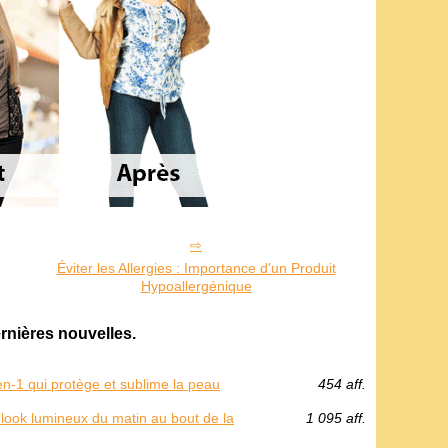
Éviter les Allergies : Importance d'un Produit
Hypoallergénique
rnières nouvelles.
-en-1 qui protège et sublime la peau
454 aff.
 look lumineux du matin au bout de la
1 095 aff.