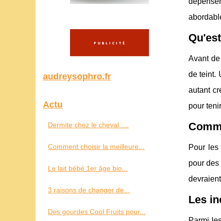
dépenser
abordable
Qu'est
Avant de 
de teint.
audreysophro.fr
autant cr
Actu
pour teni
Commen
Dermite chez le cheval :...
Comment choisir la meilleure...
Pour les
pour des 
Le lait bébé 1er âge bio...
devraient
3 raisons de changer de...
Les in
Des gourdes Cool Fruits pour...
Parmi les