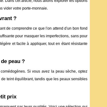
té. Dans cet article, nous allons explorer les options
ns vider votre porte-monnaie.
vrant ?
rtant de comprendre ce que l'on attend d'un bon fond
 suffisante pour masquer les imperfections, sans pour
égère et facile à appliquer, tout en étant résistante
 de peau ?
non comédogènes. Si vous avez la peau sèche, optez
de teint équilibrant, tandis que les peaux sensibles
it prix
marquent par leurs qualités. Voici une sélection qui