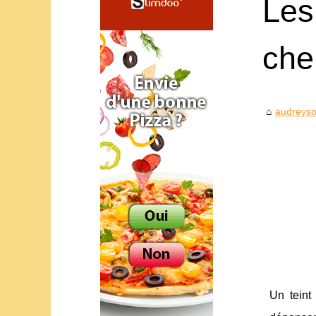
Les
che
audreyso
Un teint