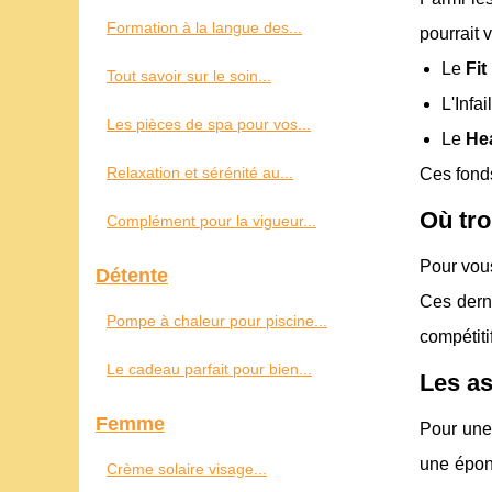
Formation à la langue des...
pourrait 
Le
Fit
Tout savoir sur le soin...
L'Infa
Les pièces de spa pour vos...
Le
Hea
Relaxation et sérénité au...
Ces fonds
Où tro
Complément pour la vigueur...
Pour vous
Détente
Ces dern
Pompe à chaleur pour piscine...
compétiti
Le cadeau parfait pour bien...
Les as
Femme
Pour une
une épong
Crème solaire visage...