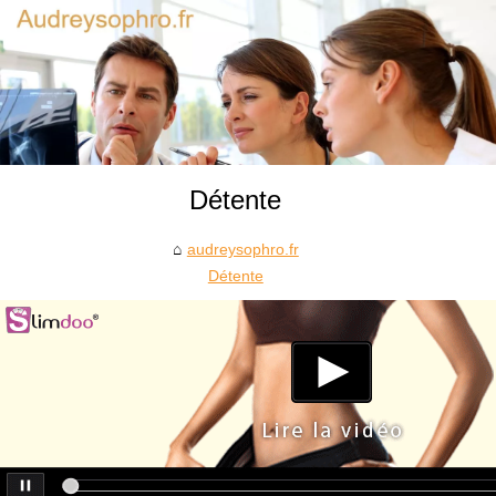
Détente
audreysophro.fr
Détente