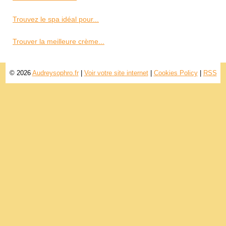
Trouvez le spa idéal pour...
Trouver la meilleure crème...
© 2026
Audreysophro.fr
|
Voir votre site internet
|
Cookies Policy
|
RSS