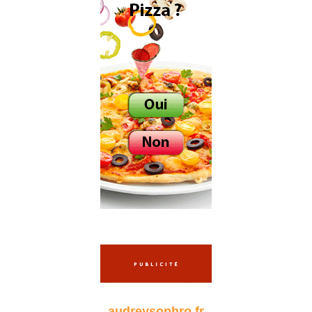
audreysophro.fr