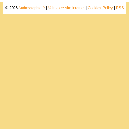
© 2026
Audreysophro.fr
|
Voir votre site internet
|
Cookies Policy
|
RSS