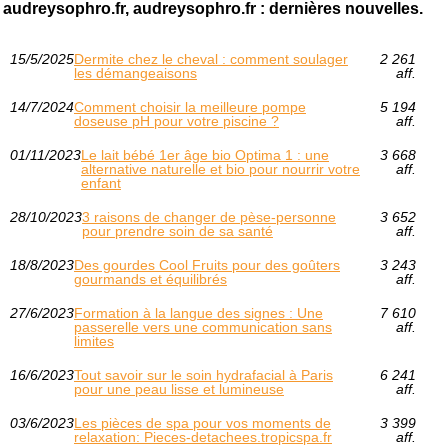
audreysophro.fr, audreysophro.fr : dernières nouvelles.
15/5/2025
Dermite chez le cheval : comment soulager
2 261
les démangeaisons
aff.
14/7/2024
Comment choisir la meilleure pompe
5 194
doseuse pH pour votre piscine ?
aff.
01/11/2023
Le lait bébé 1er âge bio Optima 1 : une
3 668
alternative naturelle et bio pour nourrir votre
aff.
enfant
28/10/2023
3 raisons de changer de pèse-personne
3 652
pour prendre soin de sa santé
aff.
18/8/2023
Des gourdes Cool Fruits pour des goûters
3 243
gourmands et équilibrés
aff.
27/6/2023
Formation à la langue des signes : Une
7 610
passerelle vers une communication sans
aff.
limites
16/6/2023
Tout savoir sur le soin hydrafacial à Paris
6 241
pour une peau lisse et lumineuse
aff.
03/6/2023
Les pièces de spa pour vos moments de
3 399
relaxation: Pieces-detachees.tropicspa.fr
aff.